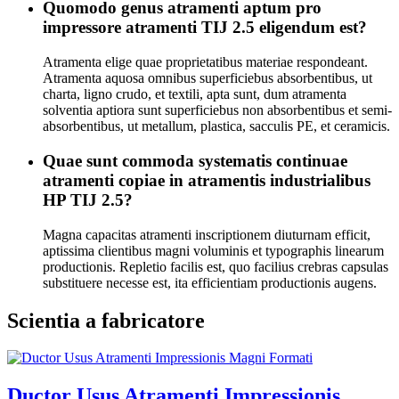
Quomodo genus atramenti aptum pro
impressore atramenti TIJ 2.5 eligendum est?
Atramenta elige quae proprietatibus materiae respondeant.
Atramenta aquosa omnibus superficiebus absorbentibus, ut
charta, ligno crudo, et textili, apta sunt, dum atramenta
solventia aptiora sunt superficiebus non absorbentibus et semi-
absorbentibus, ut metallum, plastica, sacculis PE, et ceramicis.
Quae sunt commoda systematis continuae
atramenti copiae in atramentis industrialibus
HP TIJ 2.5?
Magna capacitas atramenti inscriptionem diuturnam efficit,
aptissima clientibus magni voluminis et typographis linearum
productionis. Repletio facilis est, quo facilius crebras capsulas
substituere necesse est, ita efficientiam productionis augens.
Scientia a fabricatore
Ductor Usus Atramenti Impressionis