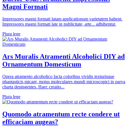
Magni Formati
Impressores magni formati latam applicationum varietatem habent.
Impressores magni formati late in publicitate, arte... adhibentur.
Plura lege
Ars Muralis Atramenti Alcoholici DIY ad
Ornamentum Domesticum
Opera atramento alcoholico facta coloribus vividis texturisque
phantasticis micant, motus moleculares mundi microscopici in parva
charta depingentes. Haec creatio...
Plura lege
Quomodo atramentum recte condere ut
efficaciam augeas?