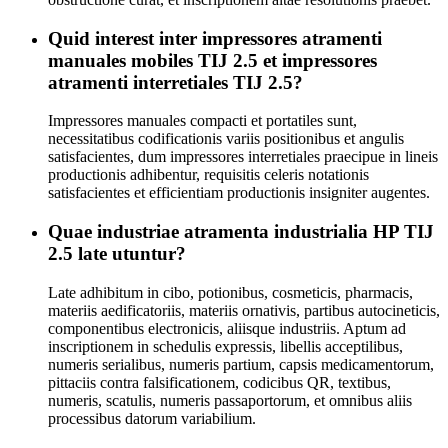
Quid interest inter impressores atramenti
manuales mobiles TIJ 2.5 et impressores
atramenti interretiales TIJ 2.5?
Impressores manuales compacti et portatiles sunt,
necessitatibus codificationis variis positionibus et angulis
satisfacientes, dum impressores interretiales praecipue in lineis
productionis adhibentur, requisitis celeris notationis
satisfacientes et efficientiam productionis insigniter augentes.
Quae industriae atramenta industrialia HP TIJ
2.5 late utuntur?
Late adhibitum in cibo, potionibus, cosmeticis, pharmacis,
materiis aedificatoriis, materiis ornativis, partibus autocineticis,
componentibus electronicis, aliisque industriis. Aptum ad
inscriptionem in schedulis expressis, libellis acceptilibus,
numeris serialibus, numeris partium, capsis medicamentorum,
pittaciis contra falsificationem, codicibus QR, textibus,
numeris, scatulis, numeris passaportorum, et omnibus aliis
processibus datorum variabilium.