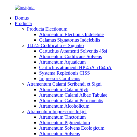
Domus
Producta
Producta Electionum
Atramentum Electionis Indelebile
Calamus Signatorius Indelebilis
TIJ2.5 Codificatio et Signatio
Cartuchus Atramenti Solventis 45si
Atramentum Codificans Solvens
Atramentum Aquaticum
Cartuchus atramenti HP 45A 51645A
Systema Repletionis CISS
Impressor Codificans
Atramentum Calami Scribendi et Signi
Atramentum Calami Styli
Atramentum Calami Albae Tabulae
Atramentum Calami Permanentis
Atramentum Alcoholicum
Atramentum Impressoris Inkjet
Atramentum Tinctorium
Atramentum Pigmentatum
Atramentum Solvens Ecologicum
Atramentum Solvens