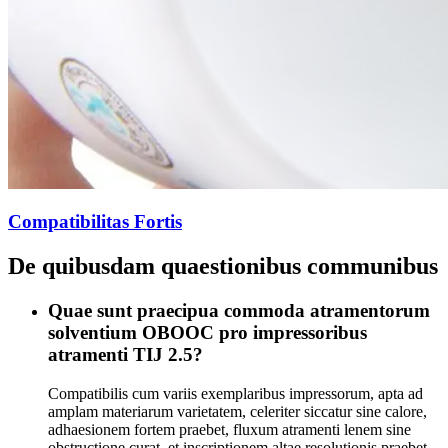
Compatibilitas Fortis
De quibusdam quaestionibus communibus
Quae sunt praecipua commoda atramentorum
solventium OBOOC pro impressoribus
atramenti TIJ 2.5?
Compatibilis cum variis exemplaribus impressorum, apta ad
amplam materiarum varietatem, celeriter siccatur sine calore,
adhaesionem fortem praebet, fluxum atramenti lenem sine
obstructione curat, et inscriptionem altae resolutionis praebet.