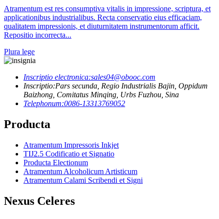
Atramentum est res consumptiva vitalis in impressione, scriptura, et
applicationibus industrialibus. Recta conservatio eius efficaciam,
qualitatem impressionis, et diuturnitatem instrumentorum afficit.
Repositio incorrecta...
Plura lege
Inscriptio electronica:
sales04@obooc.com
Inscriptio:
Pars secunda, Regio Industrialis Bajin, Oppidum
Baizhong, Comitatus Minqing, Urbs Fuzhou, Sina
Telephonum:
0086-13313769052
Producta
Atramentum Impressoris Inkjet
TIJ2.5 Codificatio et Signatio
Producta Electionum
Atramentum Alcoholicum Artisticum
Atramentum Calami Scribendi et Signi
Nexus Celeres