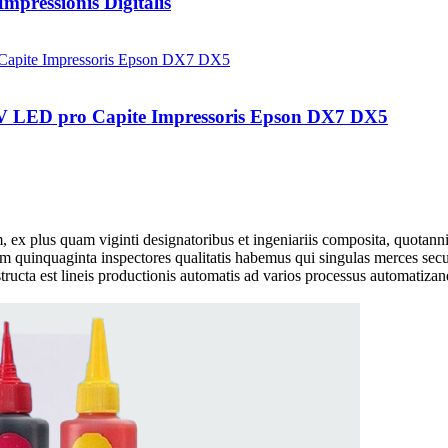
pressionis Digitalis
 UV LED pro Capite Impressoris Epson DX7 DX5
 ex plus quam viginti designatoribus et ingeniariis composita, quotann
m quinquaginta inspectores qualitatis habemus qui singulas merces sec
ucta est lineis productionis automatis ad varios processus automatizando