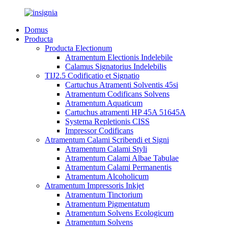
Domus
Producta
Producta Electionum
Atramentum Electionis Indelebile
Calamus Signatorius Indelebilis
TIJ2.5 Codificatio et Signatio
Cartuchus Atramenti Solventis 45si
Atramentum Codificans Solvens
Atramentum Aquaticum
Cartuchus atramenti HP 45A 51645A
Systema Repletionis CISS
Impressor Codificans
Atramentum Calami Scribendi et Signi
Atramentum Calami Styli
Atramentum Calami Albae Tabulae
Atramentum Calami Permanentis
Atramentum Alcoholicum
Atramentum Impressoris Inkjet
Atramentum Tinctorium
Atramentum Pigmentatum
Atramentum Solvens Ecologicum
Atramentum Solvens