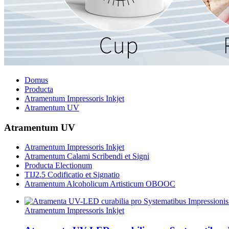
Domus
Producta
Atramentum Impressoris Inkjet
Atramentum UV
Atramentum UV
Atramentum Impressoris Inkjet
Atramentum Calami Scribendi et Signi
Producta Electionum
TIJ2.5 Codificatio et Signatio
Atramentum Alcoholicum Artisticum OBOOC
Atramentum Impressoris Inkjet