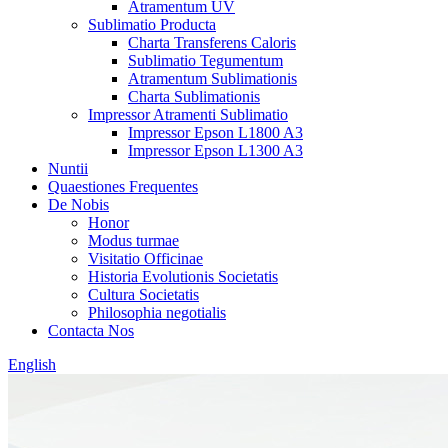
Atramentum UV
Sublimatio Producta
Charta Transferens Caloris
Sublimatio Tegumentum
Atramentum Sublimationis
Charta Sublimationis
Impressor Atramenti Sublimatio
Impressor Epson L1800 A3
Impressor Epson L1300 A3
Nuntii
Quaestiones Frequentes
De Nobis
Honor
Modus turmae
Visitatio Officinae
Historia Evolutionis Societatis
Cultura Societatis
Philosophia negotialis
Contacta Nos
English