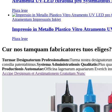
Atramenta UV-LED curabilia pro Systematibus Im
Plura lege
Atramentum Impressoris Inkjet
Impressio in Metallo Plastico Vitro Atramento
Plura lege
Cur nos tamquam fabricatores tuos eliges?
Turmae Designatorum Professionalium:
Turma nostra designatorum,
consilia patentabimus.
Systema Administrationis Qualitatis:
Plus qua
Productionis Automatae:
Officina lagenarum aquariarum Everich instr
Accipe Designum et Aestimationem Gratuitam Nunc