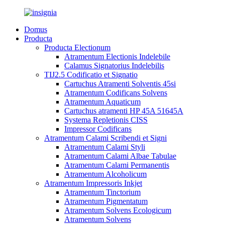
Domus
Producta
Producta Electionum
Atramentum Electionis Indelebile
Calamus Signatorius Indelebilis
TIJ2.5 Codificatio et Signatio
Cartuchus Atramenti Solventis 45si
Atramentum Codificans Solvens
Atramentum Aquaticum
Cartuchus atramenti HP 45A 51645A
Systema Repletionis CISS
Impressor Codificans
Atramentum Calami Scribendi et Signi
Atramentum Calami Styli
Atramentum Calami Albae Tabulae
Atramentum Calami Permanentis
Atramentum Alcoholicum
Atramentum Impressoris Inkjet
Atramentum Tinctorium
Atramentum Pigmentatum
Atramentum Solvens Ecologicum
Atramentum Solvens