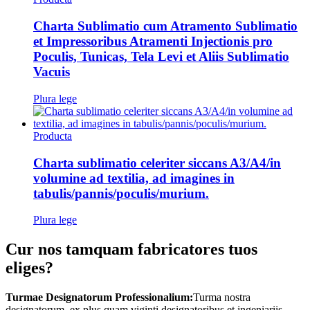
Charta Sublimatio cum Atramento Sublimatio
et Impressoribus Atramenti Injectionis pro
Poculis, Tunicas, Tela Levi et Aliis Sublimatio
Vacuis
Plura lege
Producta
Charta sublimatio celeriter siccans A3/A4/in
volumine ad textilia, ad imagines in
tabulis/pannis/poculis/murium.
Plura lege
Cur nos tamquam fabricatores tuos
eliges?
Turmae Designatorum Professionalium:
Turma nostra
designatorum, ex plus quam viginti designatoribus et ingeniariis