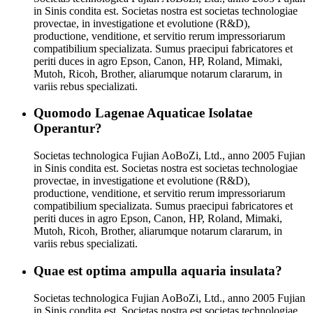
in Sinis condita est. Societas nostra est societas technologiae
provectae, in investigatione et evolutione (R&D),
productione, venditione, et servitio rerum impressoriarum
compatibilium specializata. Sumus praecipui fabricatores et
periti duces in agro Epson, Canon, HP, Roland, Mimaki,
Mutoh, Ricoh, Brother, aliarumque notarum clararum, in
variis rebus specializati.
Quomodo Lagenae Aquaticae Isolatae
Operantur?
Societas technologica Fujian AoBoZi, Ltd., anno 2005 Fujian
in Sinis condita est. Societas nostra est societas technologiae
provectae, in investigatione et evolutione (R&D),
productione, venditione, et servitio rerum impressoriarum
compatibilium specializata. Sumus praecipui fabricatores et
periti duces in agro Epson, Canon, HP, Roland, Mimaki,
Mutoh, Ricoh, Brother, aliarumque notarum clararum, in
variis rebus specializati.
Quae est optima ampulla aquaria insulata?
Societas technologica Fujian AoBoZi, Ltd., anno 2005 Fujian
in Sinis condita est. Societas nostra est societas technologiae