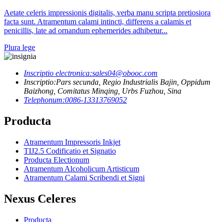
Aetate celeris impressionis digitalis, verba manu scripta pretiosiora
facta sunt. Atramentum calami intincti, differens a calamis et
penicillis, late ad ornandum ephemerides adhibetur...
Plura lege
Inscriptio electronica:
sales04@obooc.com
Inscriptio:
Pars secunda, Regio Industrialis Bajin, Oppidum
Baizhong, Comitatus Minqing, Urbs Fuzhou, Sina
Telephonum:
0086-13313769052
Producta
Atramentum Impressoris Inkjet
TIJ2.5 Codificatio et Signatio
Producta Electionum
Atramentum Alcoholicum Artisticum
Atramentum Calami Scribendi et Signi
Nexus Celeres
Producta