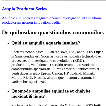
Ampla Producta Series
Ab initio suo, societas magnam operam investigationi et evolutioni
productorum necnon innovationi dedit.
De quibusdam quaestionibus communibus
Quid est ampulla aquaria insulata?
Societas technologica Fujian AoBoZi, Ltd., anno 2005 Fujian
in Sinis condita est. Societas nostra est societas technologiae
provectae, in investigatione et evolutione (R&D),
productione, venditione, et servitio rerum impressoriarum
compatibilium specializata. Sumus praecipui fabricatores et
periti duces in agro Epson, Canon, HP, Roland, Mimaki,
Mutoh, Ricoh, Brother, aliarumque notarum clararum, in
variis rebus specializati.
Quomodo ampullae aquariae ex chalybe
inoxidabili fiunt?
Societas technologica Fujian AoBoZi, Ltd., anno 2005 Fujian