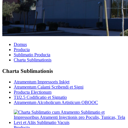
Domus
Producta
Sublimatio Producta
Charta Sublimationis
Charta Sublimationis
Atramentum Impressoris Inkjet
Atramentum Calami Scribendi et Signi
Producta Electionum
TIJ2.5 Codificatio et Signatio
Atramentum Alcoholicum Artisticum OBOOC
Producta