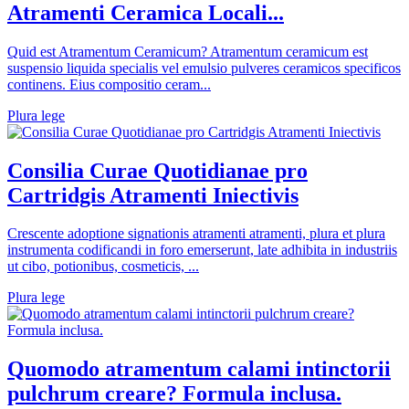
Atramenti Ceramica Locali...
Quid est Atramentum Ceramicum? Atramentum ceramicum est
suspensio liquida specialis vel emulsio pulveres ceramicos specificos
continens. Eius compositio ceram...
Plura lege
Consilia Curae Quotidianae pro
Cartridgis Atramenti Iniectivis
Crescente adoptione signationis atramenti atramenti, plura et plura
instrumenta codificandi in foro emerserunt, late adhibita in industriis
ut cibo, potionibus, cosmeticis, ...
Plura lege
Quomodo atramentum calami intinctorii
pulchrum creare? Formula inclusa.