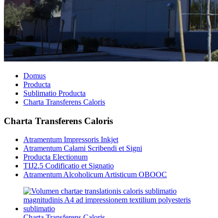
Domus
Producta
Sublimatio Producta
Charta Transferens Caloris
Charta Transferens Caloris
Atramentum Impressoris Inkjet
Atramentum Calami Scribendi et Signi
Producta Electionum
TIJ2.5 Codificatio et Signatio
Atramentum Alcoholicum Artisticum OBOOC
Charta Transferens Caloris