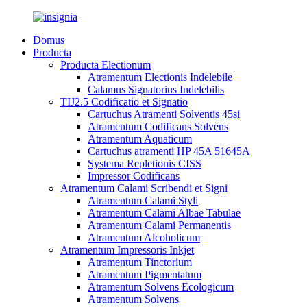
Domus
Producta
Producta Electionum
Atramentum Electionis Indelebile
Calamus Signatorius Indelebilis
TIJ2.5 Codificatio et Signatio
Cartuchus Atramenti Solventis 45si
Atramentum Codificans Solvens
Atramentum Aquaticum
Cartuchus atramenti HP 45A 51645A
Systema Repletionis CISS
Impressor Codificans
Atramentum Calami Scribendi et Signi
Atramentum Calami Styli
Atramentum Calami Albae Tabulae
Atramentum Calami Permanentis
Atramentum Alcoholicum
Atramentum Impressoris Inkjet
Atramentum Tinctorium
Atramentum Pigmentatum
Atramentum Solvens Ecologicum
Atramentum Solvens