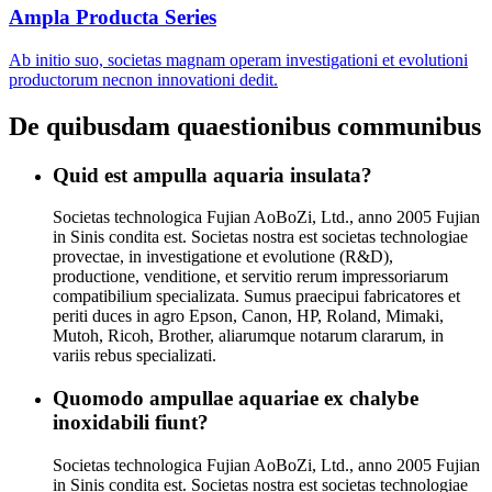
Ampla Producta Series
Ab initio suo, societas magnam operam investigationi et evolutioni
productorum necnon innovationi dedit.
De quibusdam quaestionibus communibus
Quid est ampulla aquaria insulata?
Societas technologica Fujian AoBoZi, Ltd., anno 2005 Fujian
in Sinis condita est. Societas nostra est societas technologiae
provectae, in investigatione et evolutione (R&D),
productione, venditione, et servitio rerum impressoriarum
compatibilium specializata. Sumus praecipui fabricatores et
periti duces in agro Epson, Canon, HP, Roland, Mimaki,
Mutoh, Ricoh, Brother, aliarumque notarum clararum, in
variis rebus specializati.
Quomodo ampullae aquariae ex chalybe
inoxidabili fiunt?
Societas technologica Fujian AoBoZi, Ltd., anno 2005 Fujian
in Sinis condita est. Societas nostra est societas technologiae