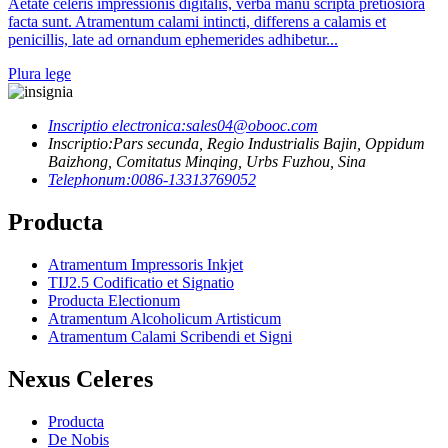
Aetate celeris impressionis digitalis, verba manu scripta pretiosiora
facta sunt. Atramentum calami intincti, differens a calamis et
penicillis, late ad ornandum ephemerides adhibetur...
Plura lege
Inscriptio electronica:
sales04@obooc.com
Inscriptio:
Pars secunda, Regio Industrialis Bajin, Oppidum
Baizhong, Comitatus Minqing, Urbs Fuzhou, Sina
Telephonum:
0086-13313769052
Producta
Atramentum Impressoris Inkjet
TIJ2.5 Codificatio et Signatio
Producta Electionum
Atramentum Alcoholicum Artisticum
Atramentum Calami Scribendi et Signi
Nexus Celeres
Producta
De Nobis