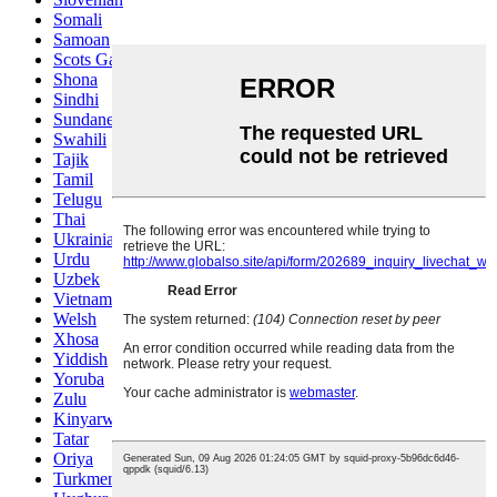
Somali
Samoan
Scots Gaelic
Shona
Sindhi
Sundanese
Swahili
Tajik
Tamil
Telugu
Thai
Ukrainian
Urdu
Uzbek
Vietnamese
Welsh
Xhosa
Yiddish
Yoruba
Zulu
Kinyarwanda
Tatar
Oriya
Turkmen