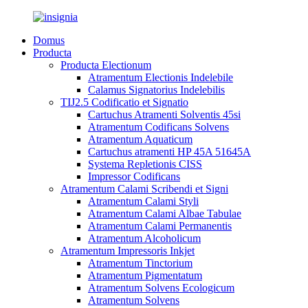
Domus
Producta
Producta Electionum
Atramentum Electionis Indelebile
Calamus Signatorius Indelebilis
TIJ2.5 Codificatio et Signatio
Cartuchus Atramenti Solventis 45si
Atramentum Codificans Solvens
Atramentum Aquaticum
Cartuchus atramenti HP 45A 51645A
Systema Repletionis CISS
Impressor Codificans
Atramentum Calami Scribendi et Signi
Atramentum Calami Styli
Atramentum Calami Albae Tabulae
Atramentum Calami Permanentis
Atramentum Alcoholicum
Atramentum Impressoris Inkjet
Atramentum Tinctorium
Atramentum Pigmentatum
Atramentum Solvens Ecologicum
Atramentum Solvens