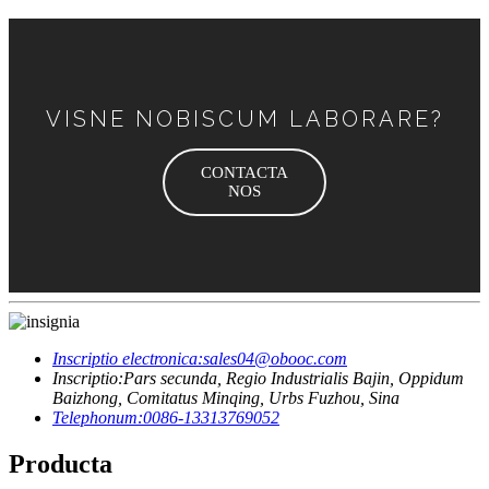
VISNE NOBISCUM LABORARE?
CONTACTA
NOS
Inscriptio electronica:
sales04@obooc.com
Inscriptio:
Pars secunda, Regio Industrialis Bajin, Oppidum
Baizhong, Comitatus Minqing, Urbs Fuzhou, Sina
Telephonum:
0086-13313769052
Producta