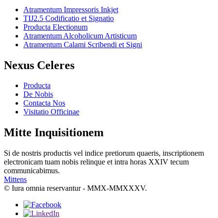
Atramentum Impressoris Inkjet
TIJ2.5 Codificatio et Signatio
Producta Electionum
Atramentum Alcoholicum Artisticum
Atramentum Calami Scribendi et Signi
Nexus Celeres
Producta
De Nobis
Contacta Nos
Visitatio Officinae
Mitte Inquisitionem
Si de nostris productis vel indice pretiorum quaeris, inscriptionem
electronicam tuam nobis relinque et intra horas XXIV tecum
communicabimus.
Mittens
© Iura omnia reservantur - MMX-MMXXXV.