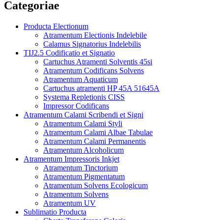
Categoriae
Producta Electionum
Atramentum Electionis Indelebile
Calamus Signatorius Indelebilis
TIJ2.5 Codificatio et Signatio
Cartuchus Atramenti Solventis 45si
Atramentum Codificans Solvens
Atramentum Aquaticum
Cartuchus atramenti HP 45A 51645A
Systema Repletionis CISS
Impressor Codificans
Atramentum Calami Scribendi et Signi
Atramentum Calami Styli
Atramentum Calami Albae Tabulae
Atramentum Calami Permanentis
Atramentum Alcoholicum
Atramentum Impressoris Inkjet
Atramentum Tinctorium
Atramentum Pigmentatum
Atramentum Solvens Ecologicum
Atramentum Solvens
Atramentum UV
Sublimatio Producta