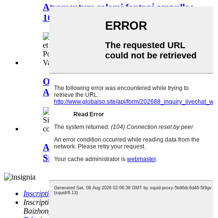
Atramentum calami fontani ampullae
1000ml quae repleantur ad...
Opus Chartae Sublimationis cum
Atramento Sublimationis et...
Atramentum indelebile 80ml officinae
Sinensis, argentum nitricum 15%...
Inscriptio electronica:
sales04@obooc.com
Inscriptio:
Pars secunda, Regio Industrialis Bajin, Oppidum
Baizhong, Comitatus Minqing, Urbs Fuzhou, Sina