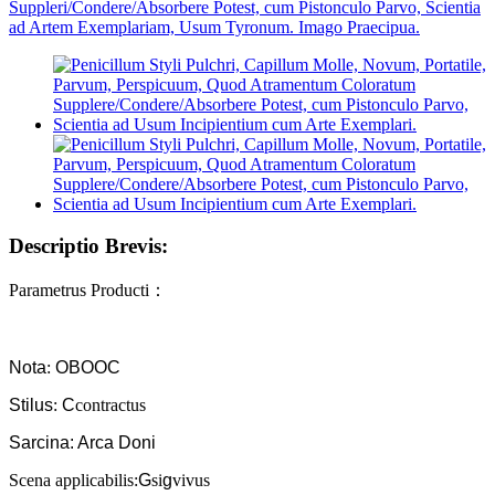
Descriptio Brevis:
Parametrus Producti
：
Nota
:
OBOOC
Stilus
:
C
contractus
Sarcina: Arca Doni
Scena applicabilis:
G
si
g
vivus