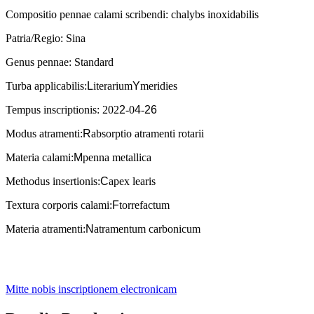
Compositio pennae calami scribendi: chalybs inoxidabilis
Patria/Regio: Sina
Genus pennae: Standard
Turba applicabilis:
L
iterarium
Y
meridies
Tempus inscriptionis: 202
2
-0
4
-
26
Modus atramenti:
R
absorptio atramenti rotarii
Materia calami:
M
penna metallica
Methodus insertionis:
C
apex learis
Textura corporis calami:
F
torrefactum
Materia atramenti:
N
atramentum carbonicum
Mitte nobis inscriptionem electronicam