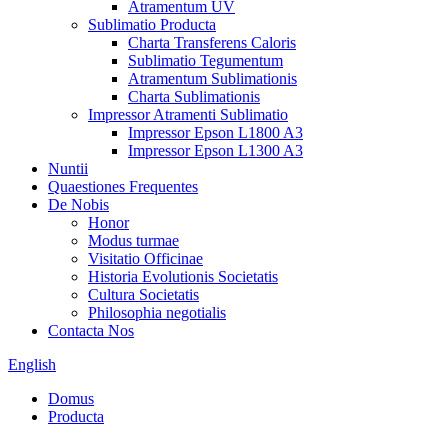
Atramentum UV
Sublimatio Producta
Charta Transferens Caloris
Sublimatio Tegumentum
Atramentum Sublimationis
Charta Sublimationis
Impressor Atramenti Sublimatio
Impressor Epson L1800 A3
Impressor Epson L1300 A3
Nuntii
Quaestiones Frequentes
De Nobis
Honor
Modus turmae
Visitatio Officinae
Historia Evolutionis Societatis
Cultura Societatis
Philosophia negotialis
Contacta Nos
English
Domus
Producta