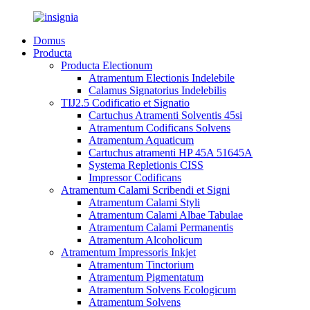
Domus
Producta
Producta Electionum
Atramentum Electionis Indelebile
Calamus Signatorius Indelebilis
TIJ2.5 Codificatio et Signatio
Cartuchus Atramenti Solventis 45si
Atramentum Codificans Solvens
Atramentum Aquaticum
Cartuchus atramenti HP 45A 51645A
Systema Repletionis CISS
Impressor Codificans
Atramentum Calami Scribendi et Signi
Atramentum Calami Styli
Atramentum Calami Albae Tabulae
Atramentum Calami Permanentis
Atramentum Alcoholicum
Atramentum Impressoris Inkjet
Atramentum Tinctorium
Atramentum Pigmentatum
Atramentum Solvens Ecologicum
Atramentum Solvens