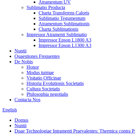
Atramentum UV
Sublimatio Producta
Charta Transferens Caloris
Sublimatio Tegumentum
Atramentum Sublimationis
Charta Sublimationis
Impressor Atramenti Sublimatio
Impressor Epson L1800 A3
Impressor Epson L1300 A3
Nuntii
Quaestiones Frequentes
De Nobis
Honor
Modus turmae
Visitatio Officinae
Historia Evolutionis Societatis
Cultura Societatis
Philosophia negotialis
Contacta Nos
English
Domus
Nuntii
Duae Technologiae Intramenti Praevalentes: Thermica contra P