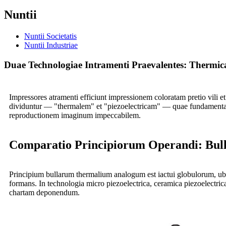
Nuntii
Nuntii Societatis
Nuntii Industriae
Duae Technologiae Intramenti Praevalentes: Thermica
Impressores atramenti efficiunt impressionem coloratam pretio vili 
dividuntur — "thermalem" et "piezoelectricam" — quae fundamental
reproductionem imaginum impeccabilem.
Comparatio Principiorum Operandi: Bulla
Principium bullarum thermalium analogum est iactui globulorum, ub
formans. In technologia micro piezoelectrica, ceramica piezoelectri
chartam deponendum.