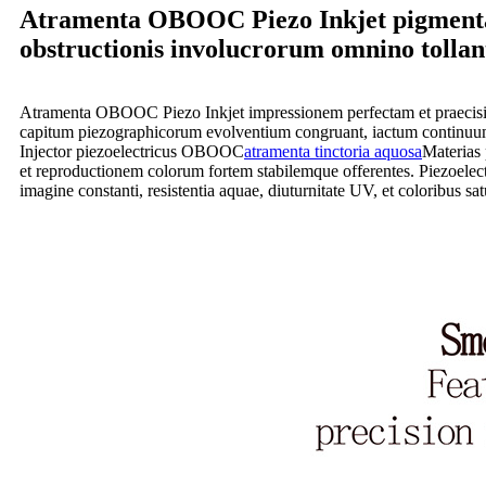
Atramenta OBOOC Piezo Inkjet pigmenta t
obstructionis involucrorum omnino tollan
Atramenta OBOOC Piezo Inkjet impressionem perfectam et praecision
capitum piezographicorum evolventium congruant, iactum continuum,
Injector piezoelectricus OBOOC
atramenta tinctoria aquosa
Materias 
et reproductionem colorum fortem stabilemque offerentes. Piezoelec
imagine constanti, resistentia aquae, diuturnitate UV, et coloribus s