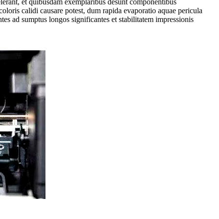
celerant, et quibusdam exemplaribus desunt componentibus
 coloris calidi causare potest, dum rapida evaporatio aquae pericula
tes ad sumptus longos significantes et stabilitatem impressionis