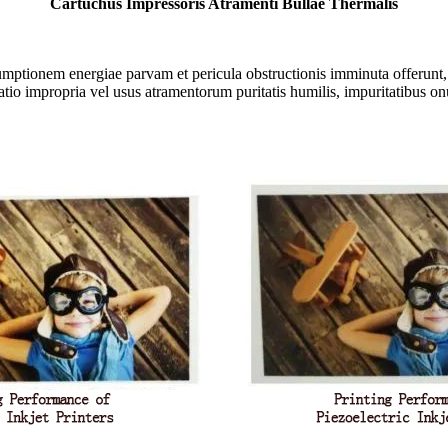
Cartuchus Impressoris Atramenti Bullae Thermalis
mptionem energiae parvam et pericula obstructionis imminuta offerunt, co
ratio impropria vel usus atramentorum puritatis humilis, impuritatibus o