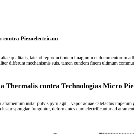
 contra Piezoelectricam
et altae qualitatis, late ad reproductionem imaginum et documentorum ad
iter differunt mechanismis suis, tamen eundem finem ultimum communi
 Thermalis contra Technologias Micro Piez
i atramentum instar pulvis pyrii agit—vapor aquae calefactus impetum 
ca instar spongiae funguntur, deformantes cum electrificantur ad atram