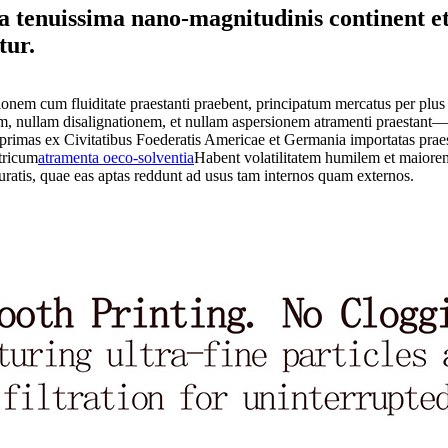
enuissima nano-magnitudinis continent et s
tur.
em cum fluiditate praestanti praebent, principatum mercatus per plus
 nullam disalignationem, et nullam aspersionem atramenti praestant—fa
primas ex Civitatibus Foederatis Americae et Germania importatas pra
tricum
atramenta oeco-solventia
Habent volatilitatem humilem et maiore
aturatis, quae eas aptas reddunt ad usus tam internos quam externos.