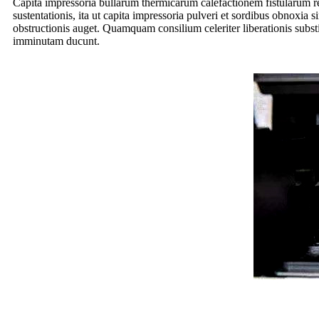
Capita impressoria bullarum thermicarum calefactionem fistularum 
sustentationis, ita ut capita impressoria pulveri et sordibus obnoxia
obstructionis auget. Quamquam consilium celeriter liberationis subst
imminutam ducunt.