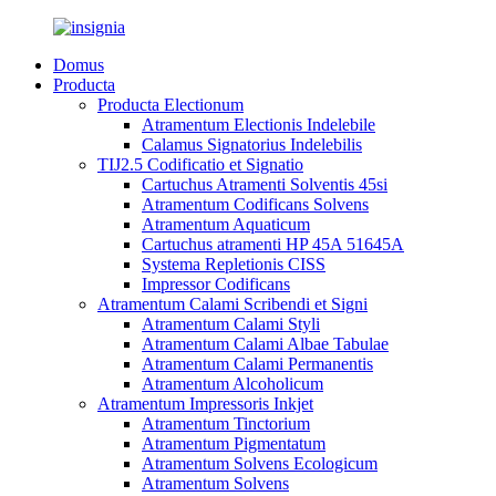
Domus
Producta
Producta Electionum
Atramentum Electionis Indelebile
Calamus Signatorius Indelebilis
TIJ2.5 Codificatio et Signatio
Cartuchus Atramenti Solventis 45si
Atramentum Codificans Solvens
Atramentum Aquaticum
Cartuchus atramenti HP 45A 51645A
Systema Repletionis CISS
Impressor Codificans
Atramentum Calami Scribendi et Signi
Atramentum Calami Styli
Atramentum Calami Albae Tabulae
Atramentum Calami Permanentis
Atramentum Alcoholicum
Atramentum Impressoris Inkjet
Atramentum Tinctorium
Atramentum Pigmentatum
Atramentum Solvens Ecologicum
Atramentum Solvens