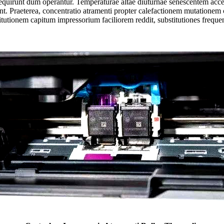
requirunt dum operantur. Temperaturae altae diuturnae senescentem ac
 sint. Praeterea, concentratio atramenti propter calefactionem mutationem
itutionem capitum impressorium faciliorem reddit, substitutiones frequen