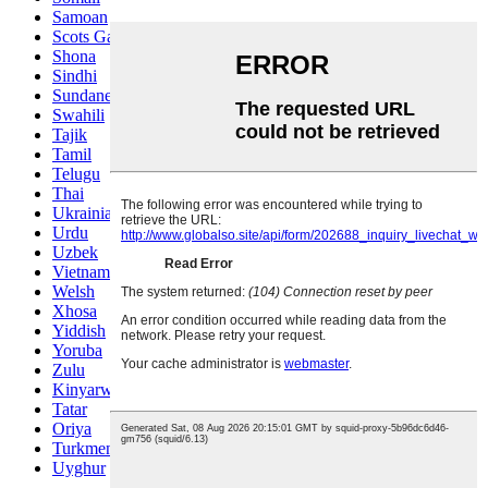
Samoan
Scots Gaelic
Shona
Sindhi
Sundanese
Swahili
Tajik
Tamil
Telugu
Thai
Ukrainian
Urdu
Uzbek
Vietnamese
Welsh
Xhosa
Yiddish
Yoruba
Zulu
Kinyarwanda
Tatar
Oriya
Turkmen
Uyghur