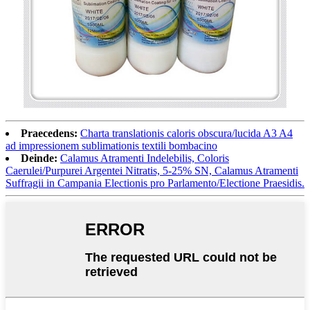
Praecedens:
Charta translationis caloris obscura/lucida A3 A4
ad impressionem sublimationis textili bombacino
Deinde:
Calamus Atramenti Indelebilis, Coloris
Caerulei/Purpurei Argentei Nitratis, 5-25% SN, Calamus Atramenti
Suffragii in Campania Electionis pro Parlamento/Electione Praesidis.