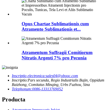
Opus Chartae Sublimationis cum
Atramento Sublimationis et...
Atramentum Suffragii Comitiorum
Nitratis Argenti 7% pro Pecunia
Inscriptio electronica:
sales04@obooc.com
Inscriptio:
Pars secunda, Regio Industrialis Bajin, Oppidum
Baizhong, Comitatus Minqing, Urbs Fuzhou, Sina
Telephonum:
0086-13313769052
Producta
Atramentum Impressoris Inkjet