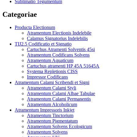
Sublimatio Tegumentum
Categoriae
Producta Electionum
Atramentum Electionis Indelebile
Calamus Signatorius Indelebilis
TIJ2.5 Codificatio et Signatio
Cartuchus Atramenti Solventis 45si
Atramentum Codificans Solvens
Atramentum Aquaticum
Cartuchus atramenti HP 45A 51645A
Systema Repletionis CISS
Impressor Codificans
Atramentum Calami Scribendi et Signi
Atramentum Calami Styli
Atramentum Calami Albae Tabulae
Atramentum Calami Permanentis
Atramentum Alcoholicum
Atramentum Impressoris Inkjet
Atramentum Tinctorium
Atramentum Pigmentatum
Atramentum Solvens Ecologicum
Atramentum Solvens