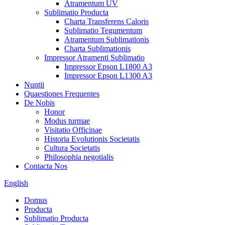
Atramentum UV
Sublimatio Producta
Charta Transferens Caloris
Sublimatio Tegumentum
Atramentum Sublimationis
Charta Sublimationis
Impressor Atramenti Sublimatio
Impressor Epson L1800 A3
Impressor Epson L1300 A3
Nuntii
Quaestiones Frequentes
De Nobis
Honor
Modus turmae
Visitatio Officinae
Historia Evolutionis Societatis
Cultura Societatis
Philosophia negotialis
Contacta Nos
English
Domus
Producta
Sublimatio Producta