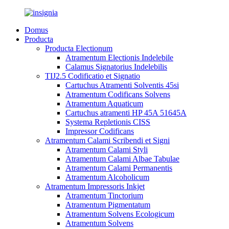
Domus
Producta
Producta Electionum
Atramentum Electionis Indelebile
Calamus Signatorius Indelebilis
TIJ2.5 Codificatio et Signatio
Cartuchus Atramenti Solventis 45si
Atramentum Codificans Solvens
Atramentum Aquaticum
Cartuchus atramenti HP 45A 51645A
Systema Repletionis CISS
Impressor Codificans
Atramentum Calami Scribendi et Signi
Atramentum Calami Styli
Atramentum Calami Albae Tabulae
Atramentum Calami Permanentis
Atramentum Alcoholicum
Atramentum Impressoris Inkjet
Atramentum Tinctorium
Atramentum Pigmentatum
Atramentum Solvens Ecologicum
Atramentum Solvens