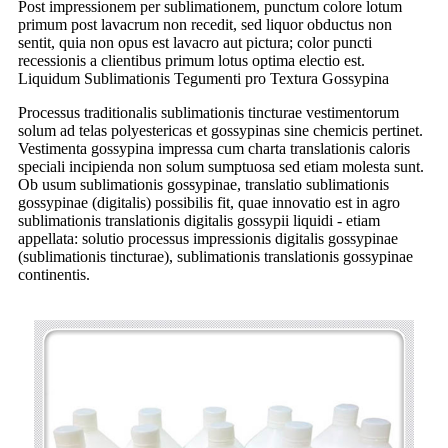
Post impressionem per sublimationem, punctum colore lotum
primum post lavacrum non recedit, sed liquor obductus non
sentit, quia non opus est lavacro aut pictura; color puncti
recessionis a clientibus primum lotus optima electio est.
Liquidum Sublimationis Tegumenti pro Textura Gossypina
Processus traditionalis sublimationis tincturae vestimentorum
solum ad telas polyestericas et gossypinas sine chemicis pertinet.
Vestimenta gossypina impressa cum charta translationis caloris
speciali incipienda non solum sumptuosa sed etiam molesta sunt.
Ob usum sublimationis gossypinae, translatio sublimationis
gossypinae (digitalis) possibilis fit, quae innovatio est in agro
sublimationis translationis digitalis gossypii liquidi - etiam
appellata: solutio processus impressionis digitalis gossypinae
(sublimationis tincturae), sublimationis translationis gossypinae
continentis.